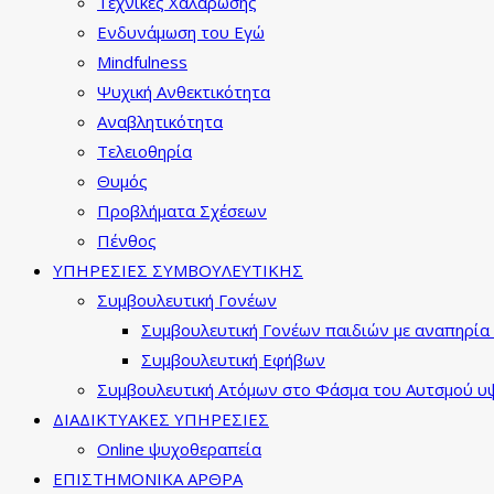
Τεχνικές Χαλάρωσης
Ενδυνάμωση του Εγώ
Mindfulness
Ψυχική Ανθεκτικότητα
Αναβλητικότητα
Τελειοθηρία
Θυμός
Προβλήματα Σχέσεων
Πένθος
ΥΠΗΡΕΣΙΕΣ ΣΥΜΒΟΥΛΕΥΤΙΚΗΣ
Συμβουλευτική Γονέων
Συμβουλευτική Γονέων παιδιών με αναπηρία 
Συμβουλευτική Εφήβων
Συμβουλευτική Ατόμων στο Φάσμα του Αυτσμού υψ
ΔΙΑΔΙΚΤΥΑΚΕΣ ΥΠΗΡΕΣΙΕΣ
Online ψυχοθεραπεία
ΕΠΙΣΤΗΜΟΝΙΚΑ ΑΡΘΡΑ