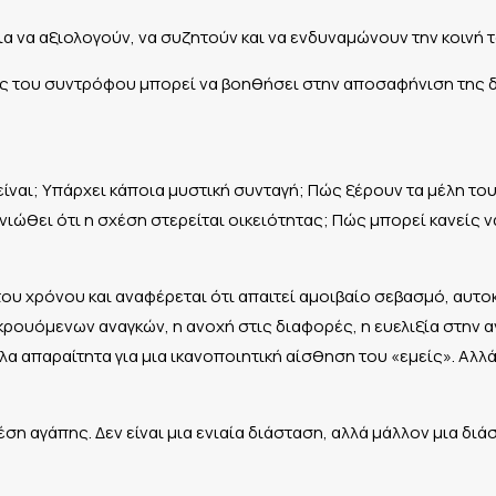
α να αξιολογούν, να συζητούν και να ενδυναμώνουν την κοινή τ
ης του συντρόφου μπορεί να βοηθήσει στην αποσαφήνιση της 
 είναι; Υπάρχει κάποια μυστική συνταγή; Πώς ξέρουν τα μέλη το
θει ότι η σχέση στερείται οικειότητας; Πώς μπορεί κανείς να δ
ου χρόνου και αναφέρεται ότι απαιτεί αμοιβαίο σεβασμό, αυτο
ρουόμενων αναγκών, η ανοχή στις διαφορές, η ευελιξία στην α
λα απαραίτητα για μια ικανοποιητική αίσθηση του «εμείς». Αλλά
έση αγάπης. Δεν είναι μια ενιαία διάσταση, αλλά μάλλον μια δ