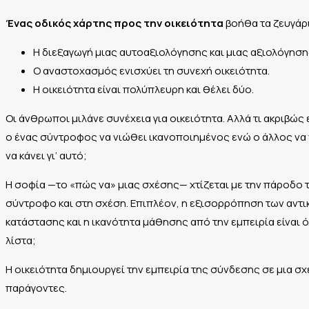
Ένας οδικός χάρτης προς την οικειότητα
βοήθα τα ζευγάρι
Η διεξαγωγή μιας αυτοαξιολόγησης και μιας αξιολόγησ
Ο αναστοχασμός ενισχύει τη συνεχή οικειότητα.
Η οικειότητα είναι πολύπλευρη και θέλει δύο.
Οι άνθρωποι μιλάνε συνέχεια για οικειότητα. Αλλά τι ακριβώς
ο ένας σύντροφος να νιώθει ικανοποιημένος ενώ ο άλλος να νιώ
να κάνει γι’ αυτό;
Η σοφία —το «πώς να» μιας σχέσης— χτίζεται με την πάροδο τ
σύντροφο και στη σχέση. Επιπλέον, η εξισορρόπηση των αντικ
κατάστασης και η ικανότητα μάθησης από την εμπειρία είναι ό
λίστα;
Η οικειότητα δημιουργεί την εμπειρία της σύνδεσης σε μια σχ
παράγοντες.