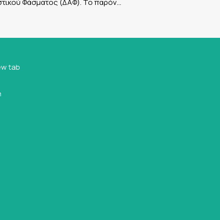
στικού Φάσματος (ΔΑΦ). Το παρόν…
ew tab
n
n