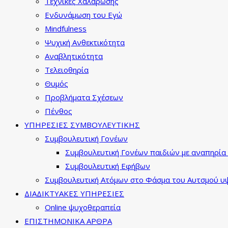
Τεχνικές Χαλάρωσης
Ενδυνάμωση του Εγώ
Mindfulness
Ψυχική Ανθεκτικότητα
Αναβλητικότητα
Τελειοθηρία
Θυμός
Προβλήματα Σχέσεων
Πένθος
ΥΠΗΡΕΣΙΕΣ ΣΥΜΒΟΥΛΕΥΤΙΚΗΣ
Συμβουλευτική Γονέων
Συμβουλευτική Γονέων παιδιών με αναπηρία 
Συμβουλευτική Εφήβων
Συμβουλευτική Ατόμων στο Φάσμα του Αυτσμού υψ
ΔΙΑΔΙΚΤΥΑΚΕΣ ΥΠΗΡΕΣΙΕΣ
Online ψυχοθεραπεία
ΕΠΙΣΤΗΜΟΝΙΚΑ ΑΡΘΡΑ