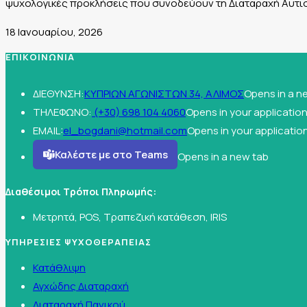
ψυχολογικές προκλήσεις που συνοδεύουν τη Διαταραχή Αυτι
18 Ιανουαρίου, 2026
ΕΠΙΚΟΙΝΩΝΙΑ
ΔΙΕΘΥΝΣΗ:
ΚΥΠΡΙΩΝ ΑΓΩΝΙΣΤΩΝ 34, ΑΛΙΜΟΣ
Opens in a n
ΤΗΛΕΦΩΝΟ:
(+30) 698 104 4060
Opens in your applicatio
EMAIL:
el_bogdani@hotmail.com
Opens in your applicatio
Καλέστε με στο Teams
Opens in a new tab
Διαθέσιμοι Τρόποι Πληρωμής:
Μετρητά, POS, Τραπεζική κατάθεση, IRIS
ΥΠΗΡΕΣΙΕΣ ΨΥΧΟΘΕΡΑΠΕΙΑΣ
Κατάθλιψη
Αγχώδης Διαταραχή
Διαταραχή Πανικού