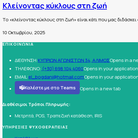
Κλείνοντας κύκλους στη ζωή
Το «κλείνοντας κύκλους στη ζωή» είναι κάτι που μας διδάσκει ο
10 Οκτωβρίου, 2025
ΕΠΙΚΟΙΝΩΝΙΑ
ΔΙΕΘΥΝΣΗ:
ΚΥΠΡΙΩΝ ΑΓΩΝΙΣΤΩΝ 34, ΑΛΙΜΟΣ
Opens in a n
ΤΗΛΕΦΩΝΟ:
(+30) 698 104 4060
Opens in your applicatio
EMAIL:
el_bogdani@hotmail.com
Opens in your applicatio
Καλέστε με στο Teams
Opens in a new tab
Διαθέσιμοι Τρόποι Πληρωμής:
Μετρητά, POS, Τραπεζική κατάθεση, IRIS
ΥΠΗΡΕΣΙΕΣ ΨΥΧΟΘΕΡΑΠΕΙΑΣ