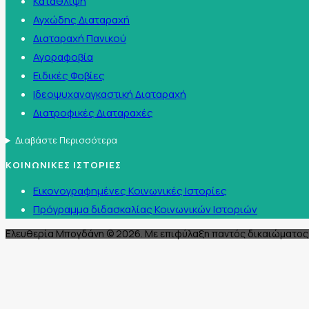
Κατάθλιψη
Αγχώδης Διαταραχή
Διαταραχή Πανικού
Αγοραφοβία
Ειδικές Φοβίες
Ιδεοψυχαναγκαστική Διαταραχή
Διατροφικές Διαταραχές
Διαβάστε Περισσότερα
ΚΟΙΝΩΝΙΚΕΣ ΙΣΤΟΡΙΕΣ
Εικονογραφημένες Κοινωνικές Ιστορίες
Πρόγραμμα διδασκαλίας Κοινωνικών Ιστοριών
Ελευθερία Μπογδάνη © 2026. Με επιφύλαξη παντός δικαιώματος 