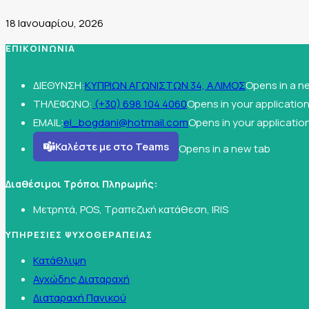
18 Ιανουαρίου, 2026
ΕΠΙΚΟΙΝΩΝΙΑ
ΔΙΕΘΥΝΣΗ:
ΚΥΠΡΙΩΝ ΑΓΩΝΙΣΤΩΝ 34, ΑΛΙΜΟΣ
Opens in a n
ΤΗΛΕΦΩΝΟ:
(+30) 698 104 4060
Opens in your applicatio
EMAIL:
el_bogdani@hotmail.com
Opens in your applicatio
Καλέστε με στο Teams
Opens in a new tab
Διαθέσιμοι Τρόποι Πληρωμής:
Μετρητά, POS, Τραπεζική κατάθεση, IRIS
ΥΠΗΡΕΣΙΕΣ ΨΥΧΟΘΕΡΑΠΕΙΑΣ
Κατάθλιψη
Αγχώδης Διαταραχή
Διαταραχή Πανικού