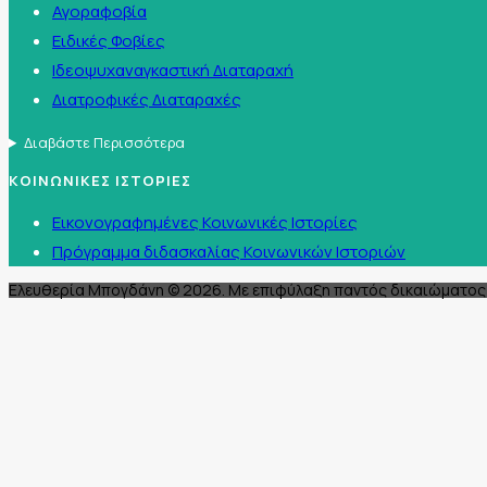
Αγοραφοβία
Ειδικές Φοβίες
Ιδεοψυχαναγκαστική Διαταραχή
Διατροφικές Διαταραχές
Διαβάστε Περισσότερα
ΚΟΙΝΩΝΙΚΕΣ ΙΣΤΟΡΙΕΣ
Εικονογραφημένες Κοινωνικές Ιστορίες
Πρόγραμμα διδασκαλίας Κοινωνικών Ιστοριών
Ελευθερία Μπογδάνη © 2026. Με επιφύλαξη παντός δικαιώματος 