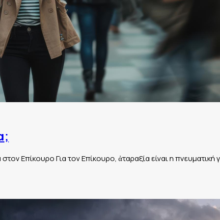
α;
α στον Επίκουρο Για τον Επίκουρο, ἀταραξία είναι η πνευματική