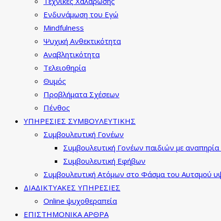
Τεχνικές Χαλάρωσης
Ενδυνάμωση του Εγώ
Mindfulness
Ψυχική Ανθεκτικότητα
Αναβλητικότητα
Τελειοθηρία
Θυμός
Προβλήματα Σχέσεων
Πένθος
ΥΠΗΡΕΣΙΕΣ ΣΥΜΒΟΥΛΕΥΤΙΚΗΣ
Συμβουλευτική Γονέων
Συμβουλευτική Γονέων παιδιών με αναπηρία 
Συμβουλευτική Εφήβων
Συμβουλευτική Ατόμων στο Φάσμα του Αυτσμού υψ
ΔΙΑΔΙΚΤΥΑΚΕΣ ΥΠΗΡΕΣΙΕΣ
Online ψυχοθεραπεία
ΕΠΙΣΤΗΜΟΝΙΚΑ ΑΡΘΡΑ