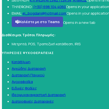
ΔΙΕΘΥΝΣΗ:
ΚΥΠΡΙΩΝ ΑΓΩΝΙΣΤΩΝ 34, ΑΛΙΜΟΣ
Opens in a n
ΤΗΛΕΦΩΝΟ:
(+30) 698 104 4060
Opens in your applicatio
EMAIL:
el_bogdani@hotmail.com
Opens in your applicatio
Καλέστε με στο Teams
Opens in a new tab
Διαθέσιμοι Τρόποι Πληρωμής:
Μετρητά, POS, Τραπεζική κατάθεση, IRIS
ΥΠΗΡΕΣΙΕΣ ΨΥΧΟΘΕΡΑΠΕΙΑΣ
Κατάθλιψη
Αγχώδης Διαταραχή
Διαταραχή Πανικού
Αγοραφοβία
Ειδικές Φοβίες
Ιδεοψυχαναγκαστική Διαταραχή
Διατροφικές Διαταραχές