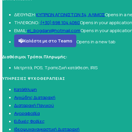
ΔΙΕΘΥΝΣΗ:
ΚΥΠΡΙΩΝ ΑΓΩΝΙΣΤΩΝ 34, ΑΛΙΜΟΣ
Opens in a n
ΤΗΛΕΦΩΝΟ:
(+30) 698 104 4060
Opens in your applicatio
EMAIL:
el_bogdani@hotmail.com
Opens in your applicatio
Καλέστε με στο Teams
Opens in a new tab
Διαθέσιμοι Τρόποι Πληρωμής:
Μετρητά, POS, Τραπεζική κατάθεση, IRIS
ΥΠΗΡΕΣΙΕΣ ΨΥΧΟΘΕΡΑΠΕΙΑΣ
Κατάθλιψη
Αγχώδης Διαταραχή
Διαταραχή Πανικού
Αγοραφοβία
Ειδικές Φοβίες
Ιδεοψυχαναγκαστική Διαταραχή