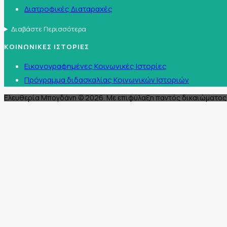
Διατροφικές Διαταραχές
Διαβάστε Περισσότερα
ΚΟΙΝΩΝΙΚΕΣ ΙΣΤΟΡΙΕΣ
Εικονογραφημένες Κοινωνικές Ιστορίες
Πρόγραμμα διδασκαλίας Κοινωνικών Ιστοριών
Ελευθερία Μπογδάνη © 2026. Με επιφύλαξη παντός δικαιώματος 