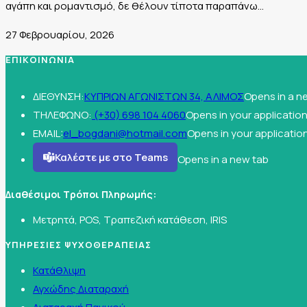
αγάπη και ρομαντισμό, δε θέλουν τίποτα παραπάνω…
27 Φεβρουαρίου, 2026
ΕΠΙΚΟΙΝΩΝΙΑ
ΔΙΕΘΥΝΣΗ:
ΚΥΠΡΙΩΝ ΑΓΩΝΙΣΤΩΝ 34, ΑΛΙΜΟΣ
Opens in a n
ΤΗΛΕΦΩΝΟ:
(+30) 698 104 4060
Opens in your applicatio
EMAIL:
el_bogdani@hotmail.com
Opens in your applicatio
Καλέστε με στο Teams
Opens in a new tab
Διαθέσιμοι Τρόποι Πληρωμής:
Μετρητά, POS, Τραπεζική κατάθεση, IRIS
ΥΠΗΡΕΣΙΕΣ ΨΥΧΟΘΕΡΑΠΕΙΑΣ
Κατάθλιψη
Αγχώδης Διαταραχή