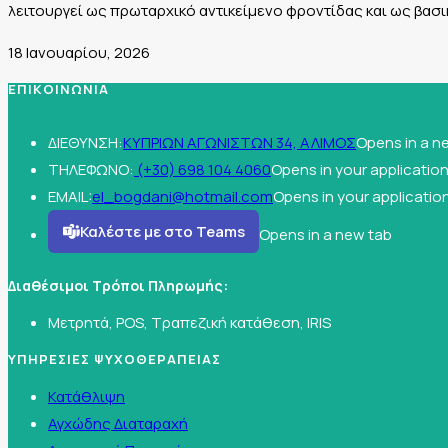
λειτουργεί ως πρωταρχικό αντικείμενο φροντίδας και ως βασ
18 Ιανουαρίου, 2026
ΕΠΙΚΟΙΝΩΝΙΑ
ΔΙΕΘΥΝΣΗ:
ΚΥΠΡΙΩΝ ΑΓΩΝΙΣΤΩΝ 34, ΑΛΙΜΟΣ
Opens in a n
ΤΗΛΕΦΩΝΟ:
(+30) 698 104 4060
Opens in your applicatio
EMAIL:
el_bogdani@hotmail.com
Opens in your applicatio
Καλέστε με στο Teams
Opens in a new tab
Διαθέσιμοι Τρόποι Πληρωμής:
Μετρητά, POS, Τραπεζική κατάθεση, IRIS
ΥΠΗΡΕΣΙΕΣ ΨΥΧΟΘΕΡΑΠΕΙΑΣ
Κατάθλιψη
Αγχώδης Διαταραχή