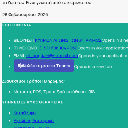
τη ζωή του. Είναι γνωστή από το κείμενο του…
28 Φεβρουαρίου, 2026
ΕΠΙΚΟΙΝΩΝΙΑ
ΔΙΕΘΥΝΣΗ:
ΚΥΠΡΙΩΝ ΑΓΩΝΙΣΤΩΝ 34, ΑΛΙΜΟΣ
Opens in a n
ΤΗΛΕΦΩΝΟ:
(+30) 698 104 4060
Opens in your applicatio
EMAIL:
el_bogdani@hotmail.com
Opens in your applicatio
Καλέστε με στο Teams
Opens in a new tab
Διαθέσιμοι Τρόποι Πληρωμής:
Μετρητά, POS, Τραπεζική κατάθεση, IRIS
ΥΠΗΡΕΣΙΕΣ ΨΥΧΟΘΕΡΑΠΕΙΑΣ
Κατάθλιψη
Αγχώδης Διαταραχή